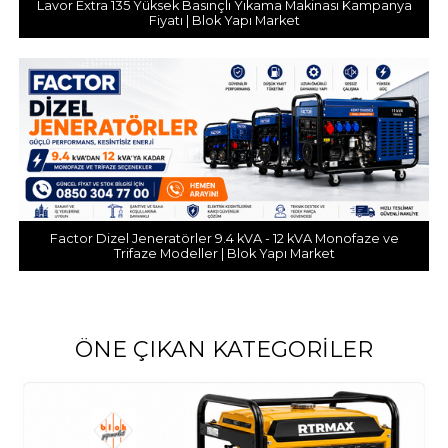
Lavor Extra 135 Yüksek Basınçlı Yıkama Makinası Kampanya
Fiyatı | Blok Yapı Market
Factor Dizel Jeneratörler 9.4 kVA - 12 kVA Monofaze ve
Trifaze Modeller | Blok Yapı Market
ÖNE ÇIKAN KATEGORILER