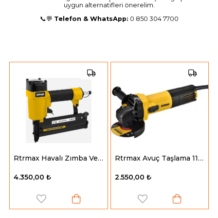
uygun alternatifleri önerelim.
📞💬
Telefon & WhatsApp:
0 850 304 7700
ası 6-16 Mm. Çantalı
Rtrmax Havalı Zımba Ve Çivi Çakma Tabancası 10-50 16-40
Rtrmax Avuç Taşlama 115-125 Mm. 750 W.
4.350,00 ₺
2.550,00 ₺