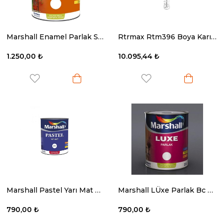
Marshall Enamel Parlak Siyah 2.5 Lt.
Rtrmax Rtm396 Boya Karıştırıcı 1800W
1.250,00 ₺
10.095,44 ₺
Marshall Pastel Yarı Mat Bw Baz 1 Lt
Marshall LÜxe Parlak Bc Baz 1 Lt.
790,00 ₺
790,00 ₺