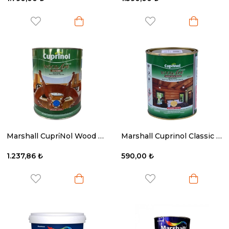
Marshall Cupri̇Nol Wood Art Classic Yat Verni̇K Parlak 2.5 Lt
Marshall Cuprinol Classic Ahşap Bakım Ürünü Naturel 2.5 Lt.
1.237,86 ₺
590,00 ₺