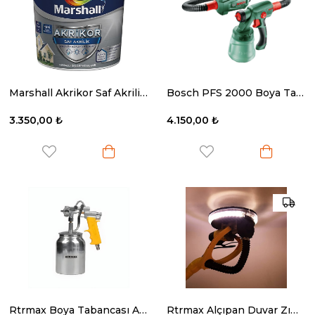
Marshall Akrikor Saf Akrilik Bc Baz 15 Lt.
Bosch PFS 2000 Boya Tabancası
3.350,00 ₺
4.150,00 ₺
Rtrmax Boya Tabancası Alttan Depolu
Rtrmax Alçıpan Duvar Zımpara Makibesi 710W 225 Mm