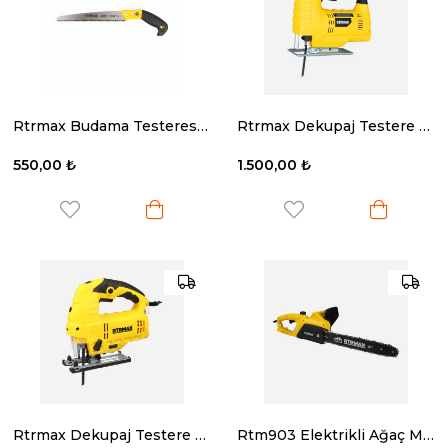
Rtrmax Budama Testeresi 240 Orta Diş Kılıfsız
Rtrmax Dekupaj Testere 450W 55 Mm 3000 Rpm
550,00 ₺
1.500,00 ₺
Rtrmax Dekupaj Testere 110 Mm. Lazerli 800 W.
Rtm903 Elektrikli Ağaç Motoru 2000W 40 Cm Pala