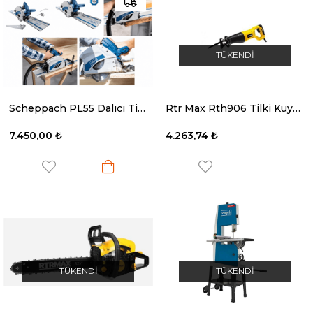
TÜKENDI
Scheppach PL55 Dalıcı Tip Testere + Kılkavuz
Rtr Max Rth906 Tilki Kuyruğu Testere Makinesi 710W
7.450,00 ₺
4.263,74 ₺
TÜKENDI
TÜKENDI