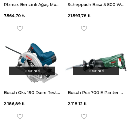
Rtrmax Benzinli Ağaç Motoru 58 cc 45 Cm.
Scheppach Basa 3 800 W Şerit Testere Makinesi
7.564,70 ₺
21.593,78 ₺
TÜKENDI
TÜKENDI
Bosch Gks 190 Daire Testere
Bosch Psa 700 E Panter Testere
2.186,89 ₺
2.118,12 ₺