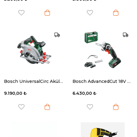
Bosch UniversalCirc Akülü Daire Testere 18V-53 (Solo)
Bosch AdvancedCut 18V Akülü Nano Blade Testere
9.190,00 ₺
6.430,00 ₺