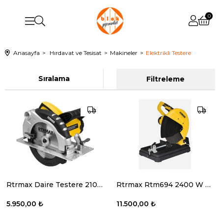
0
Anasayfa
Hırdavat ve Tesisat
Makineler
Elektrikli Testere
Sıralama
Filtreleme
Rtrmax Daire Testere 210 Mm. 1800 W.
Rtrmax Rtm694 2400 W 355 Mm Profil Kesme Makinesi
5.950,00 ₺
11.500,00 ₺