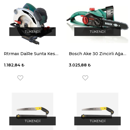
TÜKENDI
TÜKENDI
Rtrmax Dai̇Re Sunta Kesme Rth182
Bosch Ake 30 Zincirli Ağaç Kesme Makinesi
1.182,84 ₺
3.025,88 ₺
TÜKENDI
TÜKENDI