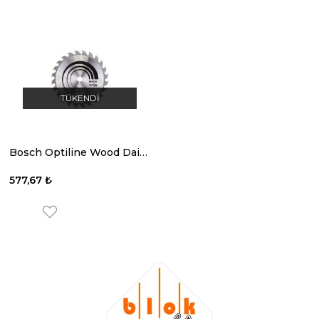
TÜKENDI
Bosch Optiline Wood Daire Testere 184 X16 Mm 24 Diş
577,67 ₺