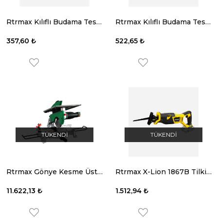
Rtrmax Kılıflı Budama Testeresi 240 İnce Diş
Rtrmax Kılıflı Budama Testeresi 300 Kalın Diş
357,60 ₺
522,65 ₺
TÜKENDI
TÜKENDI
Rtrmax Gönye Kesme Üstten Tablalı 250Mm. 1800 W.
Rtrmax X-Lion 1867B Tilki Kuyruğu 18V
11.622,13 ₺
1.512,94 ₺