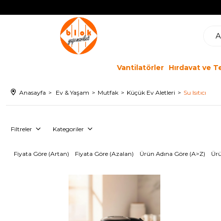
Vantilatörler
Hırdavat ve T
Anasayfa
Ev & Yaşam
Mutfak
Küçük Ev Aletleri
Su Isıtıcı
Filtreler
Kategoriler
Fiyata Göre (Artan)
Fiyata Göre (Azalan)
Ürün Adına Göre (A>Z)
Ürü