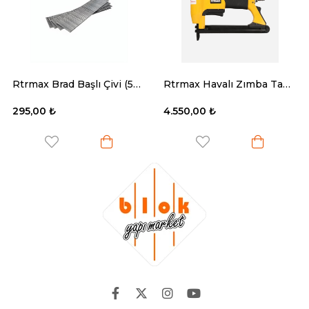
Rtrmax Brad Başlı Çivi (5000 Ad.)
Rtrmax Havalı Zımba Tabancası 6-16 Mm. 4-6 Bar Çantalı
295,00 ₺
4.550,00 ₺