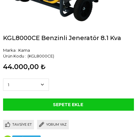
KGL8000CE Benzinli Jeneratör 8.1 Kva
Marka
:
Kama
(KGL8000CE)
44.000,00 ₺
TAVSIYE ET
YORUM YAZ