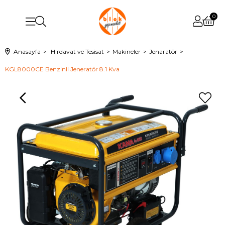
0
Anasayfa
Hırdavat ve Tesisat
Makineler
Jenaratör
KGL8000CE Benzinli Jeneratör 8.1 Kva