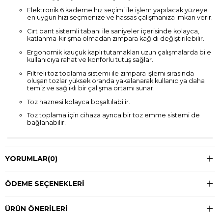
Elektronik 6 kademe hız seçimi ile işlem yapılacak yüzeye
en uygun hızı seçmenize ve hassas çalışmanıza imkan verir.
Cırt bant sistemli tabanı ile saniyeler içerisinde kolayca,
katlanma-kırışma olmadan zımpara kağıdı değiştirilebilir.
Ergonomik kauçuk kaplı tutamakları uzun çalışmalarda bile
kullanıcıya rahat ve konforlu tutuş sağlar.
Filtreli toz toplama sistemi ile zımpara işlemi sırasında
oluşan tozlar yüksek oranda yakalanarak kullanıcıya daha
temiz ve sağlıklı bir çalışma ortamı sunar.
Toz haznesi kolayca boşaltılabilir.
Toz toplama için cihaza ayrıca bir toz emme sistemi de
bağlanabilir.
YORUMLAR
(0)
ÖDEME SEÇENEKLERI
ÜRÜN ÖNERILERI