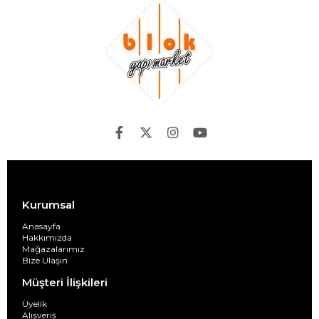
Kurumsal
Anasayfa
Hakkımızda
Mağazalarımız
Bize Ulaşın
Müşteri İlişkileri
Üyelik
Alışveriş