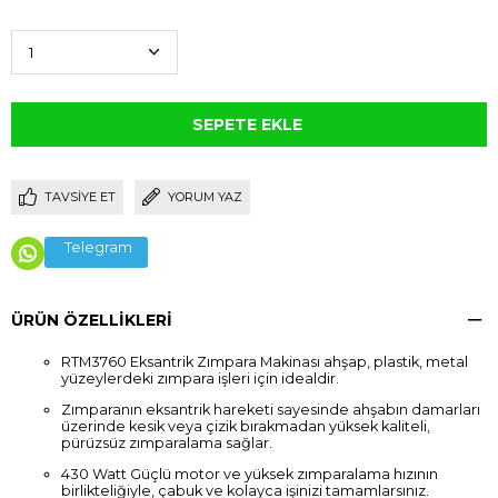
TAVSIYE ET
YORUM YAZ
Telegram
ÜRÜN ÖZELLIKLERI
RTM3760 Eksantrik Zımpara Makinası ahşap, plastik, metal
yüzeylerdeki zımpara işleri için idealdir.
Zımparanın eksantrik hareketi sayesinde ahşabın damarları
üzerinde kesik veya çizik bırakmadan yüksek kaliteli,
pürüzsüz zımparalama sağlar.
430 Watt Güçlü motor ve yüksek zımparalama hızının
birlikteliğiyle, çabuk ve kolayca işinizi tamamlarsınız.