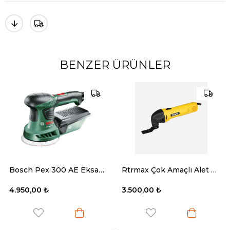
BENZER ÜRÜNLER
Bosch Pex 300 AE Eksantrik Zımpara 125mm 270W
Rtrmax Çok Amaçlı Alet 320W Devir Ayarlı Çantalı
.950,00 ₺
3.500,00 ₺
3.